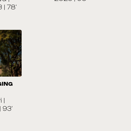
 | 78'
GING
 |
 93'