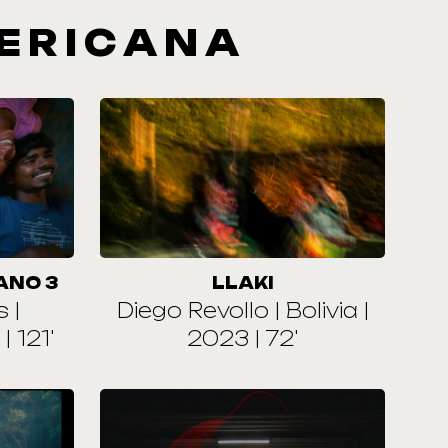
ERICANA
ANO 3
LLAKI
 |
Diego Revollo | Bolivia |
| 121'
2023 | 72'