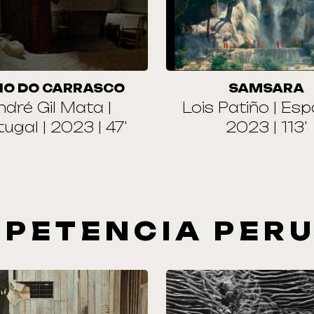
IO DO CARRASCO
SAMSARA
ndré Gil Mata |
Lois Patiño | Esp
ugal | 2023 | 47'
2023 | 113'
PETENCIA PER