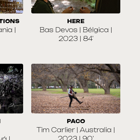
TIONS
HERE
nia |
Bas Devos | Bélgica |
2023 | 84'
M
PACO
Tim Carlier | Australia |
2023 | 90'
á |