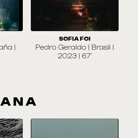
SOFIA FOI
aña |
Pedro Geraldo | Brasil |
2023 | 67'
UANA