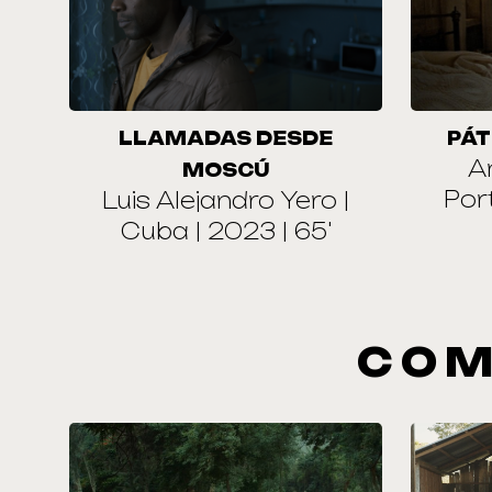
LLAMADAS DESDE
PÁT
A
MOSCÚ
Port
Luis Alejandro Yero |
Cuba | 2023 | 65'
COM