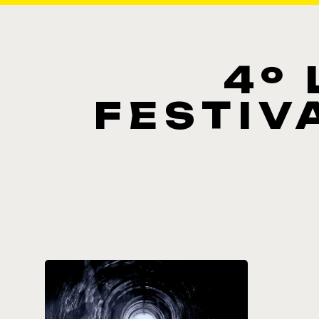
4º
FESTIV