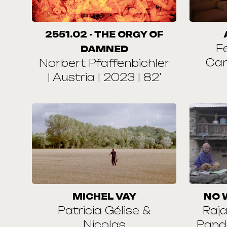
2551.02 - THE ORGY OF
F
DAMNED
Can
Norbert Pfaffenbichler
| Austria | 2023 | 82'
MICHEL VAY
NO 
Patricia Gélise &
Raja
Nicolas
Pande