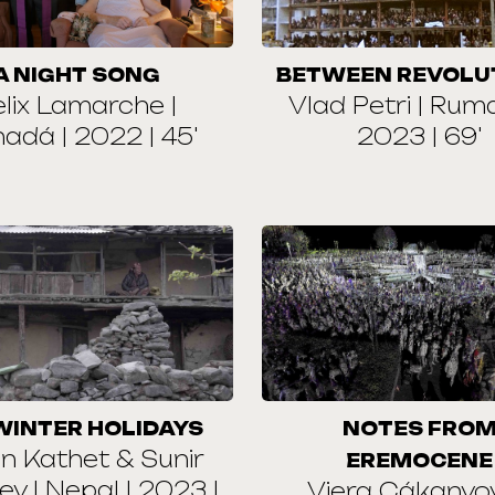
A NIGHT SONG
BETWEEN REVOLU
elix Lamarche |
Vlad Petri | Ruma
adá | 2022 | 45'
2023 | 69'
WINTER HOLIDAYS
NOTES FRO
n Kathet & Sunir
EREMOCENE
y | Nepal | 2023 |
Viera Cákanyov