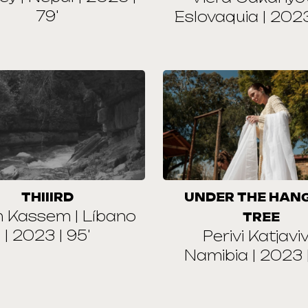
79'
Eslovaquia | 2023
THIIIRD
UNDER THE HAN
m Kassem | Líbano
TREE
| 2023 | 95'
Perivi Katjavivi
Namibia | 2023 |